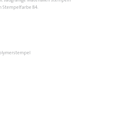
ht saugfähige Materialien stempeln
an Stempelfarbe 84.
Polymerstempel