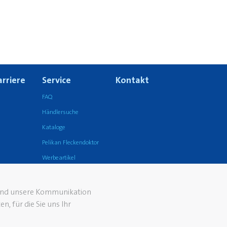
arriere
Service
Kontakt
FAQ
Händlersuche
Kataloge
Pelikan Fleckendoktor
Werbeartikel
 und unsere Kommunikation
, für die Sie uns Ihr