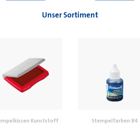
Unser Sortiment
empelkissen Kunststoff
Stempelfarben 84