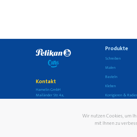
Produkte
Schreiben
Malen
Basteln
Kontakt
Kleben
Hamelin GmbH
Korrigieren & Radie
Mailänder Str. 4a,
30539 Hannover
Schule
Germany
Büro
Wir nutzen Cookies, um I
mit Ihnen zu verbess
Design Schreibgerä
© 2026 Pelikan
Edles Schreiben