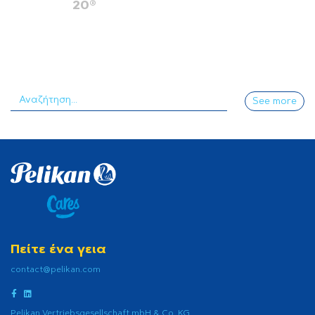
20®
See more
Πείτε ένα γεια
contact@pelikan.com
Pelikan Vertriebsgesellschaft mbH & Co. KG