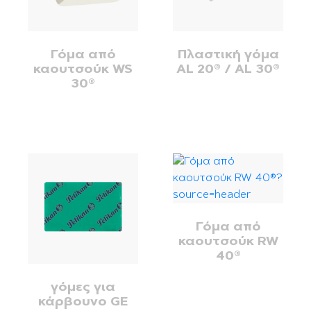
Γόμα από
Πλαστική γόμα
καουτσούκ WS
AL 20® / AL 30®
30®
Γόμα από
καουτσούκ RW
40®
γόμες για
κάρβουνο GE