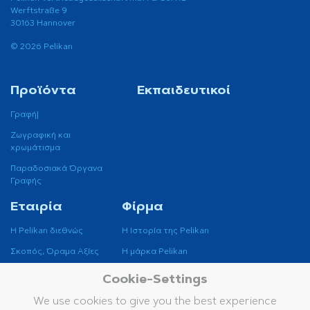
Werftstraße 9
30163 Hannover
© 2026 Pelikan
Προϊόντα
Εκπαιδευτικοί
Γραφή|
Ζωγραφική και
χρωμάτισμα
Παραδοσιακά Όργανα
Γραφής
Εταιρία
Φίρμα
Η Pelikan διεθνώς
H Ιστορία της Pelikan
Σκοπός, Όραμα Αξίες
H μάρκα Pelikan
Βιωσιμότητα
Cookie-Settings
Μουσείο Pelikan
We use cookies to give you the best experience