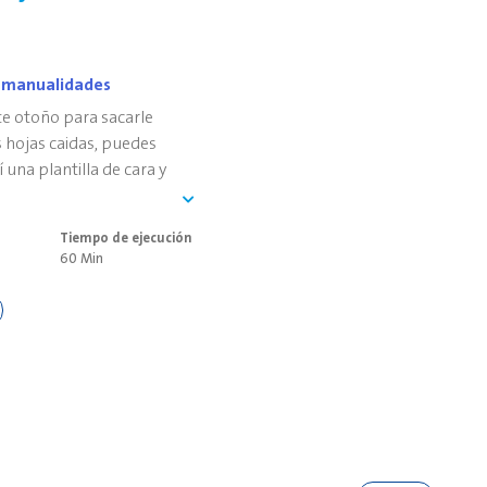
a manualidades
e otoño para sacarle
 hojas caidas, puedes
 una plantilla de cara y
vidualmente con hojas de
a, pega y ¡listo!
Tiempo de ejecución
60 Min