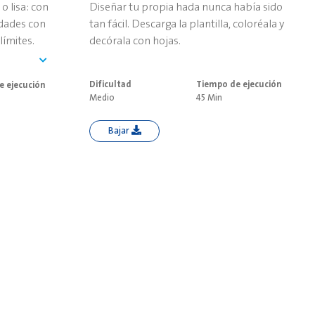
o lisa: con
Diseñar tu propia hada nunca había sido
idades con
tan fácil. Descarga la plantilla, coloréala y
límites.
decórala con hojas.
Dificultad
Tiempo de ejecución
e ejecución
Medio
45 Min
Bajar