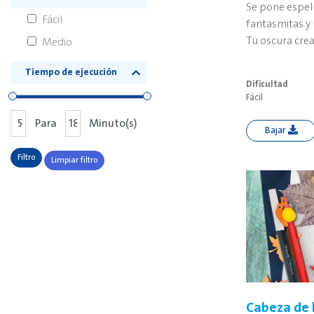
Se pone espel
Fácil
fantasmitas y
Tu oscura crea
Medio
Tiempo de ejecución
Dificultad
Fácil
Para
Minuto(s)
Bajar
Filtro
Limpiar filtro
Cabeza de 