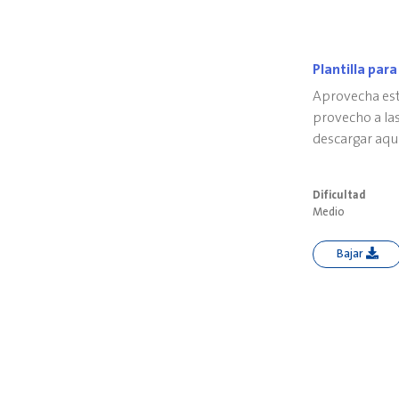
Plantilla par
Aprovecha est
provecho a las
descargar aquí
diseñarla indi
colores. Imagin
Dificultad
Medio
Bajar