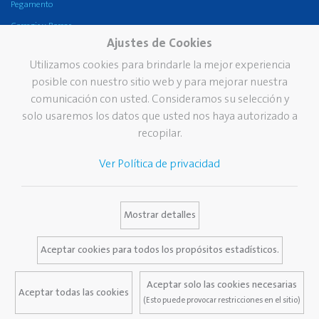
Pegamento
Corregir y Borrar
Ajustes de Cookies
Oficina
Utilizamos cookies para brindarle la mejor experiencia
Escritura fina
posible con nuestro sitio web y para mejorar nuestra
Compañía
Marca
Servicios
comunicación con usted. Consideramos su selección y
solo usaremos los datos que usted nos haya autorizado a
Grupo Pelikan
Nuestra historia
Catálogos
recopilar.
Pelikan en el mundo
Marca Pelikan
Newsletter
Ver Política de privacidad
Nuestros valores
Base de datos de Medios
Sostenibilidad
Pelikan TintenTurm
Mostrar detalles
Contacto
Aceptar cookies para todos los propósitos estadísticos.
Aceptar solo las cookies necesarias
Aceptar todas las cookies
(Esto puede provocar restricciones en el sitio)
Aviso Legal