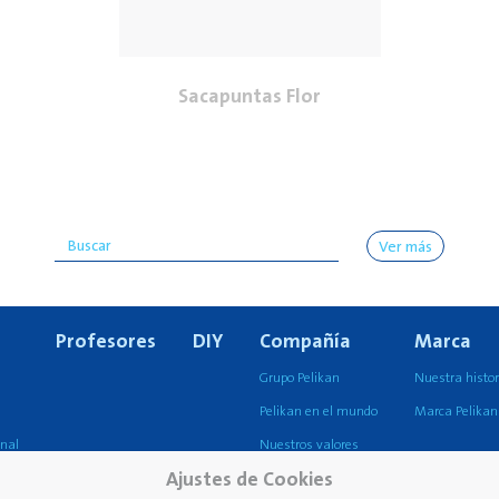
Sacapuntas Flor
Ver más
Profesores
DIY
Compañía
Marca
Grupo Pelikan
Nuestra histor
Pelikan en el mundo
Marca Pelikan
onal
Nuestros valores
Ajustes de Cookies
Sostenibilidad