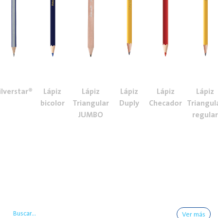
ilverstar®
Lápiz
Lápiz
Lápiz
Lápiz
Lápiz
bicolor
Triangular
Duply
Checador
Triangul
JUMBO
regula
Ver más