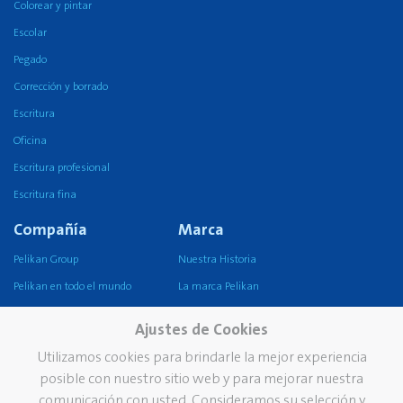
Colorear y pintar
Escolar
Pegado
Corrección y borrado
Escritura
Oficina
Escritura profesional
Escritura fina
Compañía
Marca
Pelikan Group
Nuestra Historia
Pelikan en todo el mundo
La marca Pelikan
Nuestra misión, visión y
Ajustes de Cookies
valores
Utilizamos cookies para brindarle la mejor experiencia
Sustentabilidad
posible con nuestro sitio web y para mejorar nuestra
Servicio
Contacto
comunicación con usted. Consideramos su selección y