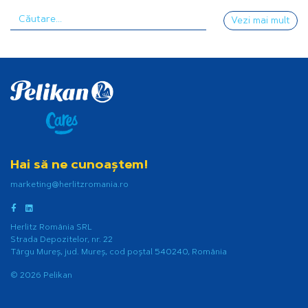
Vezi mai mult
Hai să ne cunoaștem!
marketing@herlitzromania.ro
Herlitz România SRL
Strada Depozitelor, nr. 22
Târgu Mureș, jud. Mureș, cod poștal 540240, România
© 2026 Pelikan