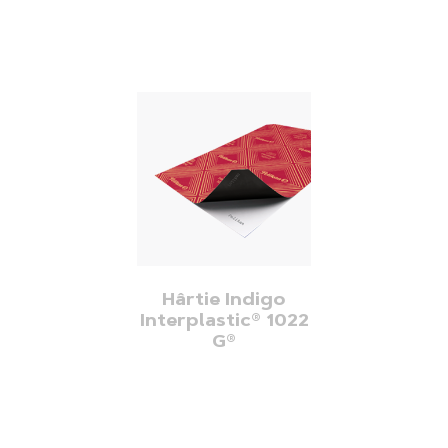
Hârtie Indigo
Interplastic® 1022
G®