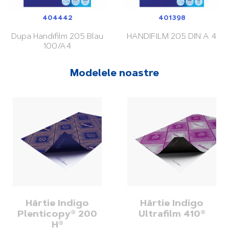
404442
401398
Dupa Handifilm 205 Blau
HANDIFILM 205 DIN A 4
100/A4
Modelele noastre
Hârtie Indigo
Hârtie Indigo
Plenticopy® 200
Ultrafilm 410®
H®