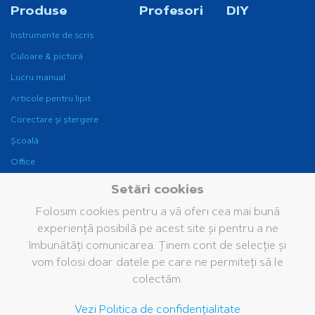
Produse
Profesori
DIY
Instrumente de scris
Culoare & pictură
Lucru manual
Articole pentru lipit
Corectare și ștergere
Școală
Office
Instrumente de scris
Setări cookies
pentru birou
Folosim cookies pentru a vă oferi cea mai bună
Fine Writing
experiență posibilă pe acest site și pentru a ne
Companie
Brand
Servicii
îmbunătăți comunicarea. Ținem cont de selecție și
vom folosi doar datele pe care ne permiteți să le
Grupul Pelikan
Istoria noastră
Cataloage
colectăm.
Pelikan în lume
Brandul Pelikan
Bază de date media
Vezi Politica de confidențialitate
Valorile noastre
Întrebări frecvente