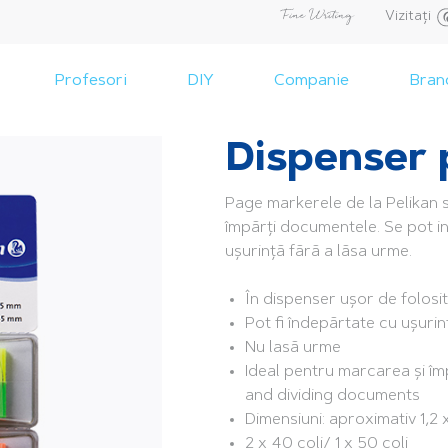
Vizitați
Profesori
DIY
Companie
Bran
Dispenser
Page markerele de la Pelikan 
împărți documentele. Se pot in
ușurință fără a lăsa urme.
În dispenser ușor de folosit
Pot fi îndepărtate cu ușurin
Nu lasă urme
Ideal pentru marcarea și î
and dividing documents
Dimensiuni: aproximativ 1,2
2 x 40 coli/ 1 x 50 coli