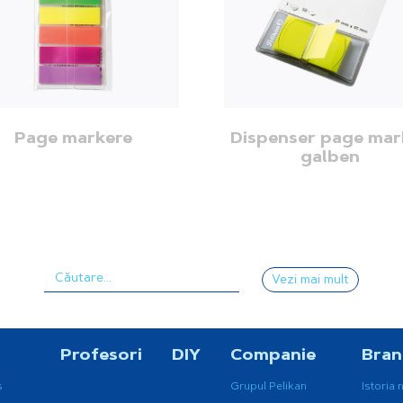
Page markere
Dispenser page mar
galben
Vezi mai mult
Profesori
DIY
Companie
Bra
s
Grupul Pelikan
Istoria 