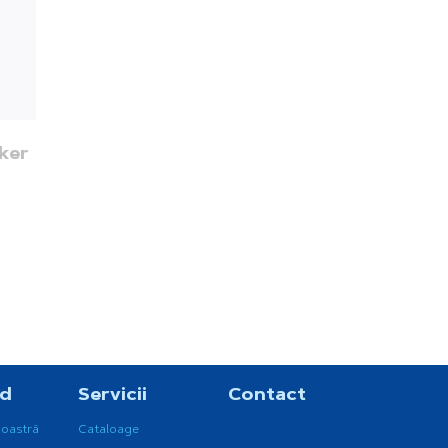
ker
nd
Servicii
Contact
noastră
Cataloage