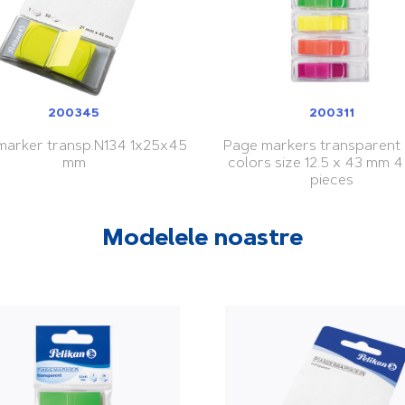
200345
200311
arker transp.N134 1x25x45
Page markers transparent 
mm
colors size 12.5 x 43 mm 4
pieces
Modelele noastre