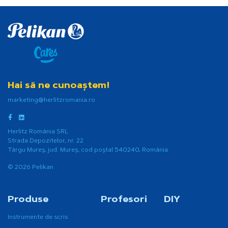
Hai să ne cunoaștem!
marketing@herlitzromania.ro
Herlitz România SRL
Strada Depozitelor, nr. 22
Târgu Mureș, jud. Mureș, cod poștal 540240, România
© 2026 Pelikan
Produse
Profesori
DIY
Instrumente de scris