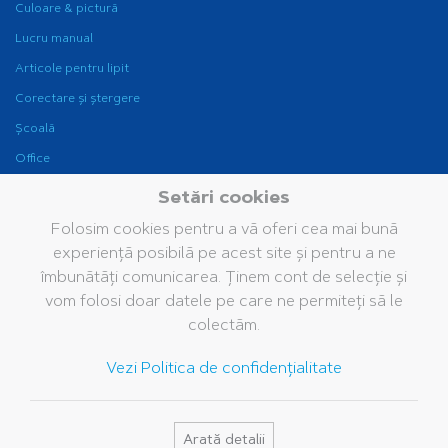
Culoare & pictură
Lucru manual
Articole pentru lipit
Corectare și ștergere
Școală
Office
Instrumente de scris
Setări cookies
pentru birou
Folosim cookies pentru a vă oferi cea mai bună
Fine Writing
experiență posibilă pe acest site și pentru a ne
Companie
Brand
Servicii
îmbunătăți comunicarea. Ținem cont de selecție și
vom folosi doar datele pe care ne permiteți să le
Grupul Pelikan
Istoria noastră
Cataloage
colectăm.
Pelikan în lume
Brandul Pelikan
Bază de date media
Vezi Politica de confidențialitate
Valorile noastre
Întrebări frecvente
Sustenabilitate
Pelikan TintenTurm
Arată detalii