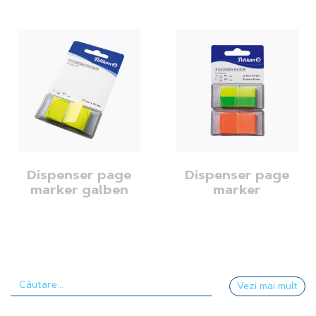
Dispenser page
Dispenser page
marker galben
marker
Vezi mai mult