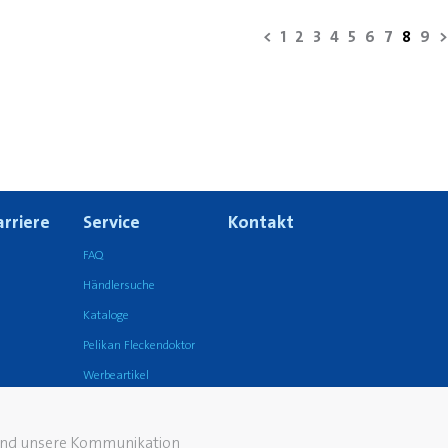
<
1
2
3
4
5
6
7
8
9
>
arriere
Service
Kontakt
FAQ
Händlersuche
Kataloge
Pelikan Fleckendoktor
Werbeartikel
 und unsere Kommunikation