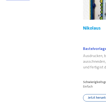
Nikolaus
Bastelvorlag
Ausdrucken, 
ausschneiden, 
und fertig ist 
diesem DIY!
Schwierigkeitsg
Einfach
Jetzt herun