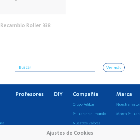
Recambio Roller 338
Ver más
Profesores
DIY
Compañía
Marca
Grupo Pelikan
Nuestra histor
Pelikan en el mundo
Marca Pelikan
onal
Nuestros valores
Ajustes de Cookies
Sostenibilidad