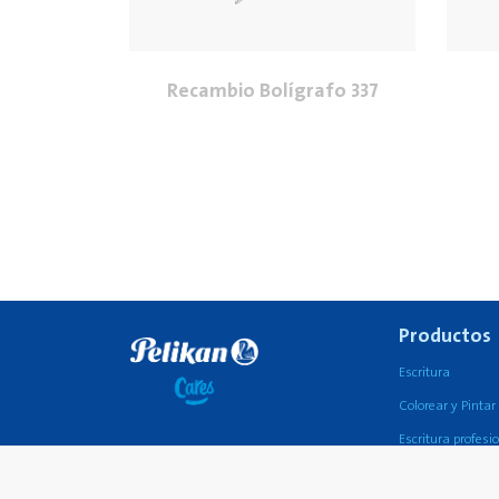
Recambio Bolígrafo 337
Productos
Escritura
Colorear y Pintar
Escritura profesi
Pegamento