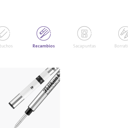
tuchos
Recambios
Sacapuntas
Borrat