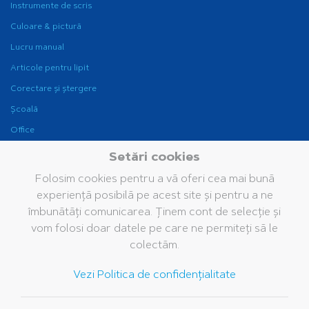
Instrumente de scris
Culoare & pictură
Lucru manual
Articole pentru lipit
Corectare și ștergere
Școală
Office
Instrumente de scris
Setări cookies
pentru birou
Folosim cookies pentru a vă oferi cea mai bună
Fine Writing
experiență posibilă pe acest site și pentru a ne
Companie
Brand
Servicii
îmbunătăți comunicarea. Ținem cont de selecție și
vom folosi doar datele pe care ne permiteți să le
Grupul Pelikan
Istoria noastră
Cataloage
colectăm.
Pelikan în lume
Brandul Pelikan
Bază de date media
Vezi Politica de confidențialitate
Valorile noastre
Întrebări frecvente
Sustenabilitate