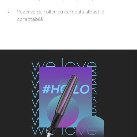
Rezerve de roller cu cerneală albastră
corectabilă