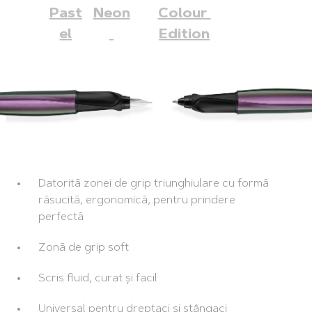
Past
Neon
Colour 
el
Edition
Datorită zonei de grip triunghiulare cu formă
răsucită, ergonomică, pentru prindere
perfectă
Zonă de grip soft
Scris fluid, curat și facil
Universal pentru dreptaci și stângaci