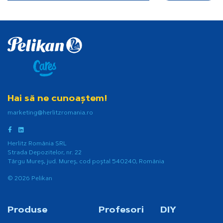
Hai să ne cunoaștem!
marketing@herlitzromania.ro
Herlitz România SRL
Strada Depozitelor, nr. 22
Târgu Mureș, jud. Mureș, cod poștal 540240, România
© 2026 Pelikan
Produse
Profesori
DIY